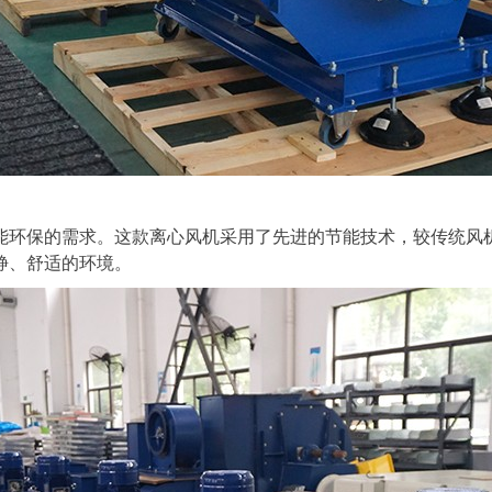
能环保的需求。这款离心风机采用了先进的节能技术，较传统风机
静、舒适的环境。