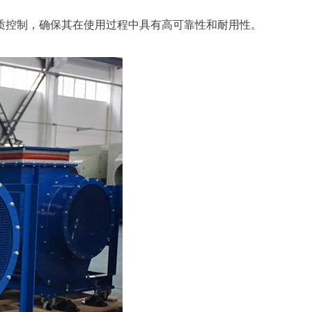
质控制，确保其在使用过程中具有高可靠性和耐用性。