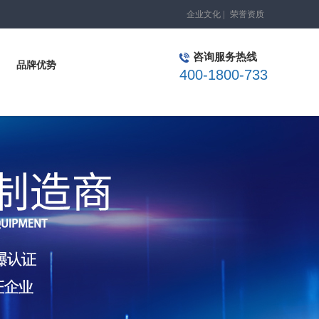
企业文化
|
荣誉资质
咨询服务热线
品牌优势
400-1800-733