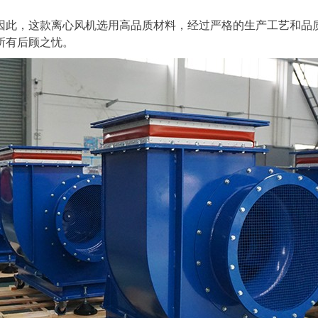
因此，这款离心风机选用高品质材料，经过严格的生产工艺和品
所有后顾之忧。