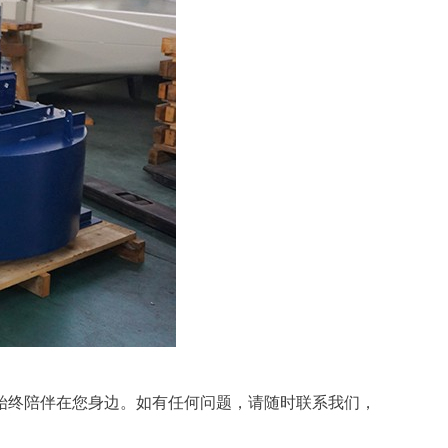
始终陪伴在您身边。如有任何问题，请随时联系我们，