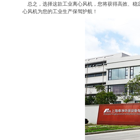
总之，选择这款工业离心风机，您将获得高效、稳定
心风机为您的工业生产保驾护航！